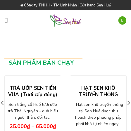
Skip
Công ty TNHH - TM Linh Nhân | Cửa hàng Sen Huế
to
content
SẢN PHẨM BÁN CHẠY
TRÀ ƯỚP SEN TIẾN
HẠT SEN KHÔ
VUA (Tươi cấp đông)
TRUYỀN THỐNG
Sen trắng cổ Huế tươi ướp
Hạt sen khô truyền thống
trà Thái Nguyên - quà biếu
tại Sen Huế được thu
người thân, đối tác.
hoạch theo phương pháp
phơi khô tự nhiên ngay…
25.000
₫
–
65.000
₫