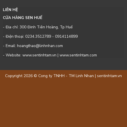
LIÊN HỆ
CỬA HÀNG SEN HUẾ
- Địa chỉ: 300 Đinh Tiên Hoàng, Tp Huế
- Điện thoại:
0234.3512789
-
0914114899
- Email: hoangthao@linhnhan.com
- Website: www.sentinhtam.vn | www.sentinhtam.com
Copyright 2026 © Cong ty TNHH - TM Linh Nhan | sentinhtam.vn