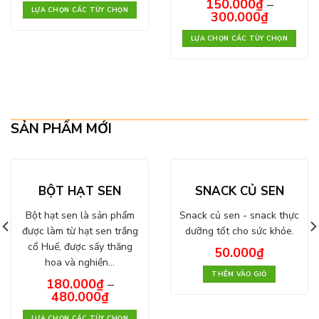
150.000
₫
–
LỰA CHỌN CÁC TÙY CHỌN
300.000
₫
LỰA CHỌN CÁC TÙY CHỌN
SẢN PHẨM MỚI
BỘT HẠT SEN
SNACK CỦ SEN
Bột hạt sen là sản phẩm
Snack củ sen - snack thực
được làm từ hạt sen trắng
dưỡng tốt cho sức khỏe.
cổ Huế, được sấy thăng
50.000
₫
hoa và nghiền…
THÊM VÀO GIỎ
180.000
₫
–
480.000
₫
LỰA CHỌN CÁC TÙY CHỌN