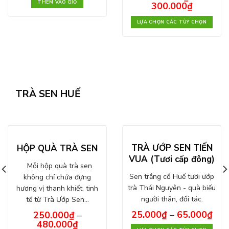
THÊM VÀO GIỎ
300.000
₫
LỰA CHỌN CÁC TÙY CHỌN
TRÀ SEN HUẾ
TRÀ ƯỚP SEN TIẾN
HỘP QUÀ TRÀ SEN
VUA (Tươi cấp đông)
Mỗi hộp quà trà sen
Sen trắng cổ Huế tươi ướp
không chỉ chứa đựng
trà Thái Nguyên - quà biếu
hương vị thanh khiết, tinh
người thân, đối tác.
tế từ Trà Ướp Sen…
25.000
₫
–
65.000
₫
250.000
₫
–
480.000
₫