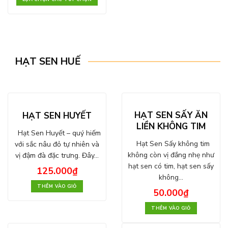
HẠT SEN HUẾ
HẠT SEN SẤY ĂN
HẠT SEN HUYẾT
LIỀN KHÔNG TIM
Hạt Sen Huyết – quý hiếm
Hạt Sen Sấy không tim
với sắc nâu đỏ tự nhiên và
không còn vị đắng nhẹ như
vị đậm đà đặc trưng. Đây…
hạt sen có tim, hạt sen sấy
125.000
₫
không…
THÊM VÀO GIỎ
50.000
₫
THÊM VÀO GIỎ