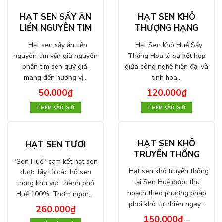
HẠT SEN SẤY ĂN
HẠT SEN KHÔ
LIỀN NGUYÊN TIM
THƯỢNG HẠNG
Hạt sen sấy ăn liền
Hạt Sen Khô Huế Sấy
nguyên tim vẫn giữ nguyên
Thăng Hoa là sự kết hợp
phần tim sen quý giá,
giữa công nghệ hiện đại và
mang đến hương vị…
tinh hoa…
50.000
₫
120.000
₫
THÊM VÀO GIỎ
THÊM VÀO GIỎ
HẠT SEN KHÔ
HẠT SEN TƯƠI
TRUYỀN THỐNG
"Sen Huế" cam kết hạt sen
Hạt sen khô truyền thống
được lấy từ các hồ sen
tại Sen Huế được thu
trong khu vực thành phố
hoạch theo phương pháp
Huế 100%. Thơm ngon,…
phơi khô tự nhiên ngay…
260.000
₫
150.000
₫
–