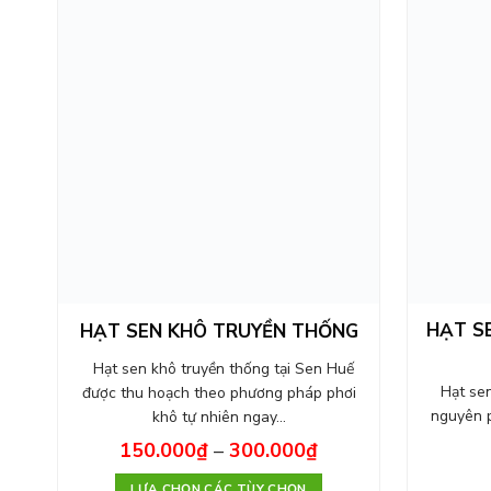
HẠT S
HẠT SEN KHÔ TRUYỀN THỐNG
Hạt sen khô truyền thống tại Sen Huế
Hạt sen 
được thu hoạch theo phương pháp phơi
nguyên p
khô tự nhiên ngay…
150.000
₫
–
300.000
₫
LỰA CHỌN CÁC TÙY CHỌN