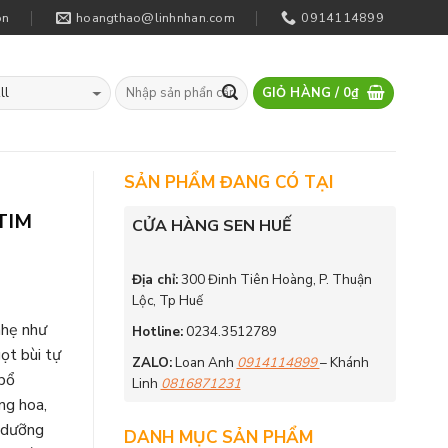
on
hoangthao@linhnhan.com
0914114899
GIỎ HÀNG /
0
₫
SẢN PHẨM ĐANG CÓ TẠI
TIM
CỬA HÀNG SEN HUẾ
Địa chỉ:
300 Đinh Tiên Hoàng, P. Thuận
Lộc, Tp Huế
nhẹ như
Hotline:
0234.3512789
ọt bùi tự
ZALO:
Loan Anh
0914114899
– Khánh
 bổ
Linh
0816871231
ng hoa,
n dưỡng
DANH MỤC SẢN PHẨM