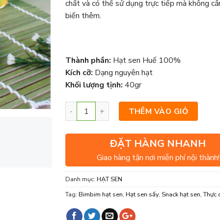
chất và có thể sử dụng trực tiếp mà không cầ
biến thêm.
Thành phần:
Hạt sen Huế 100%
Kích cỡ:
Dạng nguyên hạt
Khối lượng tịnh:
40gr
THÊM VÀO GIỎ
ĐẶT HÀNG NHANH
Giao hàng tận nơi miễn phí nội thành!
Danh mục:
HẠT SEN
Tag:
Bimbim hạt sen
,
Hạt sen sấy
,
Snack hạt sen
,
Thực 