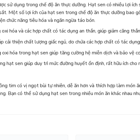
ược sử dụng trong chế độ ăn thực dưỡng. Hạt sen có nhiều lợi ích
à sắt. Một số lợi ích của hạt sen trong chế độ ăn thực dưỡng bao g
iện chức năng tiêu hóa và ngăn ngừa táo bón.
 oxi hóa và các hợp chất có tác dụng an thần, giúp giảm căng thẳn
p cải thiện chất lượng giấc ngủ, do chứa các hợp chất có tác dụng
 oxi hóa trong hạt sen giúp tăng cường hệ miễn dịch và bảo vệ cơ 
ng hạt sen giúp duy trì mức đường huyết ổn định, rất hữu ích c
ng tim có vị ngọt bùi tự nhiên, dễ ăn hơn và thích hợp làm món ă
ng. Bạn có thể sử dụng hạt sen trong nhiều món ăn khác nhau như 