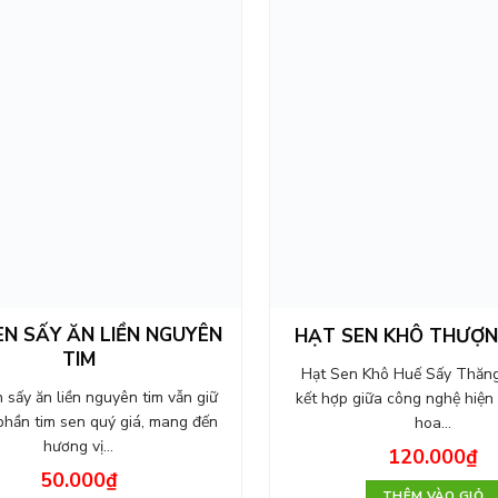
EN SẤY ĂN LIỀN NGUYÊN
HẠT SEN KHÔ THƯỢ
TIM
Hạt Sen Khô Huế Sấy Thăng
sấy ăn liền nguyên tim vẫn giữ
kết hợp giữa công nghệ hiện 
hần tim sen quý giá, mang đến
hoa…
hương vị…
120.000
₫
50.000
₫
THÊM VÀO GIỎ