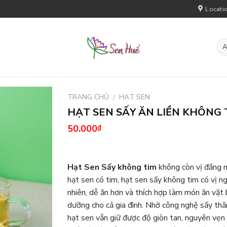
Locati
TRANG CHỦ
HẠT SEN
/
HẠT SEN SẤY ĂN LIỀN KHÔNG 
50.000
₫
Hạt Sen Sấy không tim
k
hông còn vị đắng 
hạt sen có tim, hạt sen sấy không tim có vị ng
nhiên, dễ ăn hơn và thích hợp làm món ăn vặt
dưỡng cho cả gia đình. Nhờ công nghệ sấy thă
hạt sen vẫn giữ được độ giòn tan, nguyên vẹ