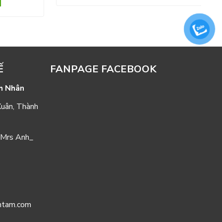
Ế
FANPAGE FACEBOOK
h Nhân
Xuân, Thành
Mrs Anh_
nhtam.com