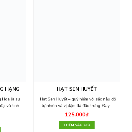
NG HẠNG
HẠT SEN HUYẾT
 Hoa là sự
Hạt Sen Huyết – quý hiếm với sắc nâu đỏ
đại và tinh
tự nhiên và vị đậm đà đặc trưng. Đây…
125.000
₫
THÊM VÀO GIỎ