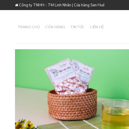
Skip
Công ty TNHH - TM Linh Nhân | Cửa hàng Sen Huế
to
content
TRANG CHỦ
CỬA HÀNG
TIN TỨC
LIÊN HỆ