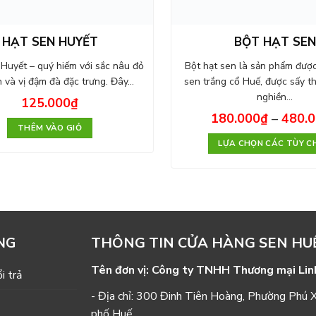
HẠT SEN HUYẾT
BỘT HẠT SEN
uyết – quý hiếm với sắc nâu đỏ
Bột hạt sen là sản phẩm được
n và vị đậm đà đặc trưng. Đây…
sen trắng cổ Huế, được sấy t
nghiền…
125.000
₫
180.000
₫
–
480.
THÊM VÀO GIỎ
LỰA CHỌN CÁC TÙY C
THÔNG TIN CỬA HÀNG SEN HU
NG
Tên đơn vị: Công ty TNHH Thương mại Lin
i trả
- Địa chỉ: 300 Đinh Tiên Hoàng, Phường Phú 
phố Huế