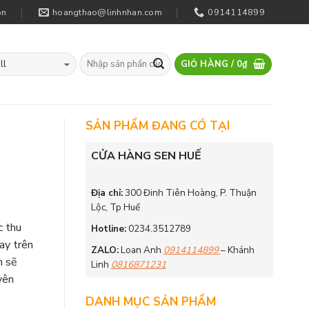
on
hoangthao@linhnhan.com
0914114899
GIỎ HÀNG /
0
₫
SẢN PHẨM ĐANG CÓ TẠI
CỬA HÀNG SEN HUẾ
Địa chỉ:
300 Đinh Tiên Hoàng, P. Thuận
Lộc, Tp Huế
c thu
Hotline:
0234.3512789
ay trên
ZALO:
Loan Anh
0914114899
– Khánh
n sẽ
Linh
0816871231
yên
DANH MỤC SẢN PHẨM