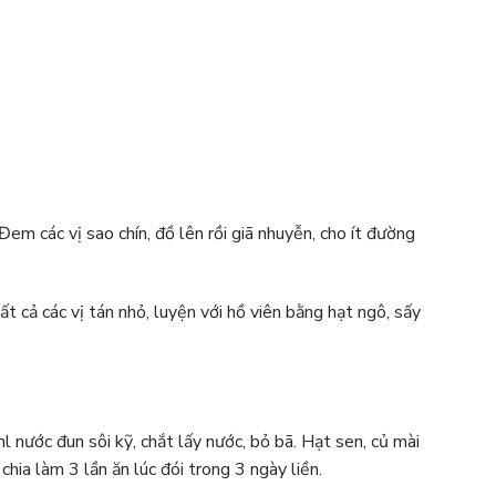
em các vị sao chín, đồ lên rồi giã nhuyễn, cho ít đường
 cả các vị tán nhỏ, luyện với hồ viên bằng hạt ngô, sấy
ước đun sôi kỹ, chắt lấy nước, bỏ bã. Hạt sen, củ mài
hia làm 3 lần ăn lúc đói trong 3 ngày liền.