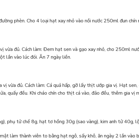
ường phèn. Cho 4 loại hạt xay nhỏ vào nồi nước 250ml đun chín n
 vị vừa đủ. Cách làm: Đem hạt sen và gạo xay nhỏ, cho 250ml nước,
ột lần vào lúc đói. Ăn 7 ngày liền.
ị vừa đủ. Cách làm: Cá quả hấp, gỡ lấy thịt ướp gia vị. Hạt sen,
, quấy đều. Khi cháo chín cho thịt cá vào, đảo đều, thêm gia vị m
), phụ tử chế 8g, hạt tơ hồng 30g (sao vàng), kim anh tử 40g, lộ
 mật làm thành viên to bằng hạt ngô, sấy khô, ăn ngày 2 lần vào bu