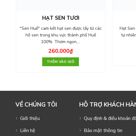
HẠT SEN TƯƠI
"Sen Huế" cam kết hạt sen được lấy từ các
Hạt Sen H
hồ sen trong khu vực thành phố Huế
tự nhiê
100%. Thơm ngon,…
260.000
₫
THÊM VÀO GIỎ
VỀ CHÚNG TÔI
HỖ TRỢ KHÁCH HÀ
Giới thiệu
Quy định & điều khoản đổ
Liên hệ
Bảo mật thông tin