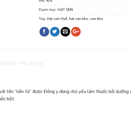
Mã:
N/A
Danh mục:
HẠT SEN
Tag:
Hạt sen Huế
,
hat sen kho
,
sen kho
THÔNG TIN LIÊN HỆ
 với tên “liên tử” được Ðông y dùng chủ yếu làm thuốc bồi dưỡng c
uốc bột.