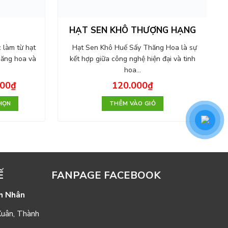
HẠT SEN KHÔ THƯỢNG HẠNG
 làm từ hạt
Hạt Sen Khô Huế Sấy Thăng Hoa là sự
hăng hoa và
kết hợp giữa công nghệ hiện đại và tinh
hoa…
000
₫
120.000
₫
HỌN
THÊM VÀO GIỎ
Ế
FANPAGE FACEBOOK
h Nhân
Xuân, Thành