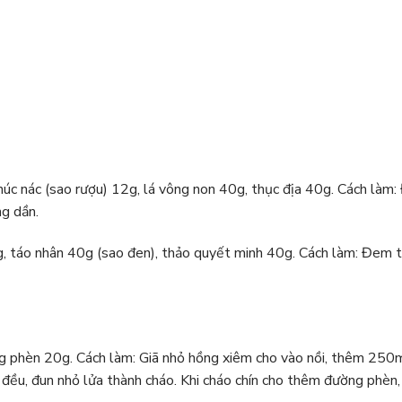
úc nác (sao rượu) 12g, lá vông non 40g, thục địa 40g. Cách làm: Đ
ng dần.
g, táo nhân 40g (sao đen), thảo quyết minh 40g. Cách làm: Đem tất
phèn 20g. Cách làm: Giã nhỏ hồng xiêm cho vào nồi, thêm 250ml n
ều, đun nhỏ lửa thành cháo. Khi cháo chín cho thêm đường phèn, c