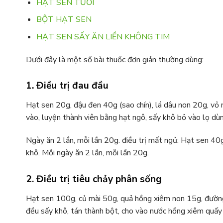
HẠT SEN TƯƠI
BỘT HẠT SEN
HẠT SEN SẤY ĂN LIỀN KHÔNG TIM
Dưới đây là một số bài thuốc đơn giản thường dùng:
1. Điều trị đau đầu
Hạt sen 20g, đậu đen 40g (sao chín), lá dâu non 20g, vỏ n
vào, luyện thành viên bằng hạt ngô, sấy khô bỏ vào lọ dù
Ngày ăn 2 lần, mỗi lần 20g. điều trị mất ngủ: Hạt sen 40
khô. Mỗi ngày ăn 2 lần, mỗi lần 20g.
2. Điều trị tiêu chảy phân sống
Hạt sen 100g, củ mài 50g, quả hồng xiêm non 15g, đường 
đều sấy khô, tán thành bột, cho vào nước hồng xiêm quấy đ