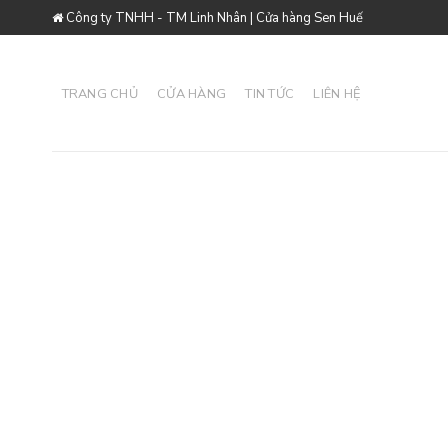
Skip
Công ty TNHH - TM Linh Nhân | Cửa hàng Sen Huế
to
content
TRANG CHỦ
CỬA HÀNG
TIN TỨC
LIÊN HỆ