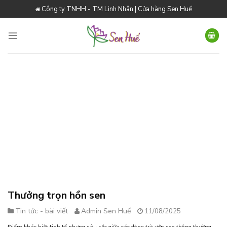
Skip
Công ty TNHH - TM Linh Nhân | Cửa hàng Sen Huế
to
content
Thưởng trọn hồn sen
Tin tức - bài viết
Admin Sen Huế
11/08/2025