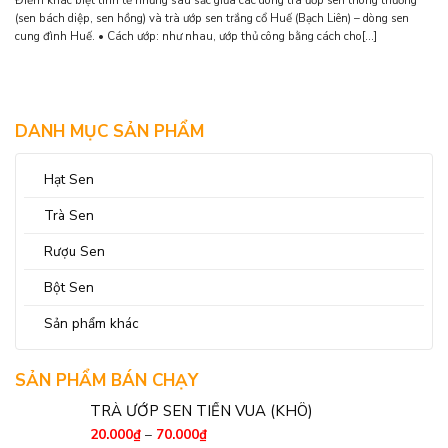
Điểm khác biệt tinh tế nhưng sâu sắc giữa các dòng trà ướp sen thông thường
(sen bách diệp, sen hồng) và trà ướp sen trắng cổ Huế (Bạch Liên) – dòng sen
cung đình Huế. • Cách ướp: như nhau, ướp thủ công bằng cách cho[...]
DANH MỤC SẢN PHẨM
Hạt Sen
Trà Sen
Rượu Sen
Bột Sen
Sản phẩm khác
SẢN PHẨM BÁN CHẠY
TRÀ ƯỚP SEN TIẾN VUA (KHÔ)
20.000
₫
–
70.000
₫