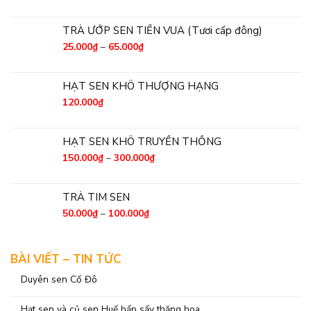
TRÀ ƯỚP SEN TIẾN VUA (Tươi cấp đông)
25.000
₫
–
65.000
₫
HẠT SEN KHÔ THƯỢNG HẠNG
120.000
₫
HẠT SEN KHÔ TRUYỀN THỐNG
150.000
₫
–
300.000
₫
TRÀ TIM SEN
50.000
₫
–
100.000
₫
BÀI VIẾT – TIN TỨC
Duyên sen Cố Đô
Hạt sen và củ sen Huế hấp sấy thăng hoa