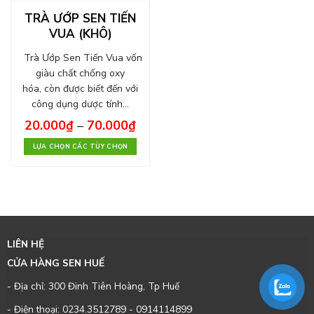
TRÀ ƯỚP SEN TIẾN
VUA (KHÔ)
Trà Ướp Sen Tiến Vua vốn
giàu chất chống oxy
hóa, còn được biết đến với
công dụng dược tính…
20.000
₫
–
70.000
₫
LỰA CHỌN CÁC TÙY CHỌN
LIÊN HỆ
CỬA HÀNG SEN HUẾ
- Địa chỉ: 300 Đinh Tiên Hoàng, Tp Huế
- Điện thoại:
0234.3512789
-
0914114899