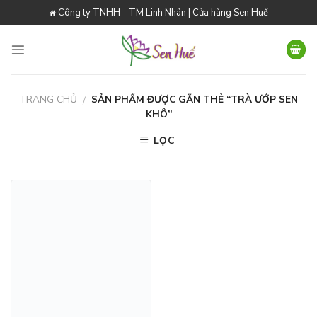
Skip
Công ty TNHH - TM Linh Nhân | Cửa hàng Sen Huế
to
content
TRANG CHỦ
SẢN PHẨM ĐƯỢC GẮN THẺ “TRÀ ƯỚP SEN
/
KHÔ”
LỌC