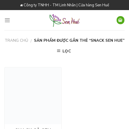
Skip
Công ty TNHH - TM Linh Nhân | Cửa hàng Sen Huế
to
content
TRANG CHỦ
SẢN PHẨM ĐƯỢC GẮN THẺ “SNACK SEN HUE”
/
LỌC