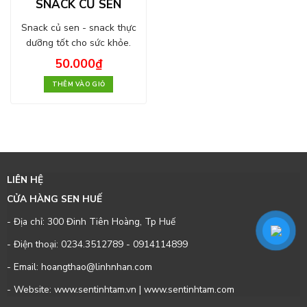
SNACK CỦ SEN
Snack củ sen - snack thực
dưỡng tốt cho sức khỏe.
50.000
₫
THÊM VÀO GIỎ
LIÊN HỆ
CỬA HÀNG SEN HUẾ
- Địa chỉ: 300 Đinh Tiên Hoàng, Tp Huế
- Điện thoại:
0234.3512789
-
0914114899
- Email: hoangthao@linhnhan.com
- Website: www.sentinhtam.vn | www.sentinhtam.com