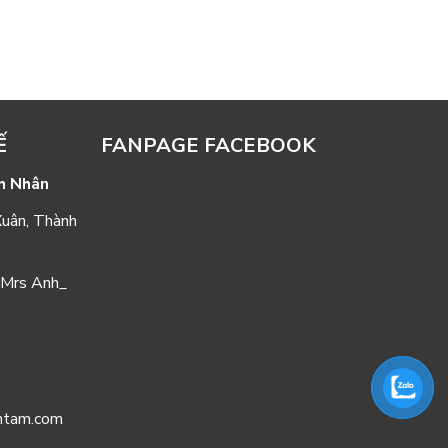
Ế
FANPAGE FACEBOOK
h Nhân
Xuân, Thành
Mrs Anh_
nhtam.com