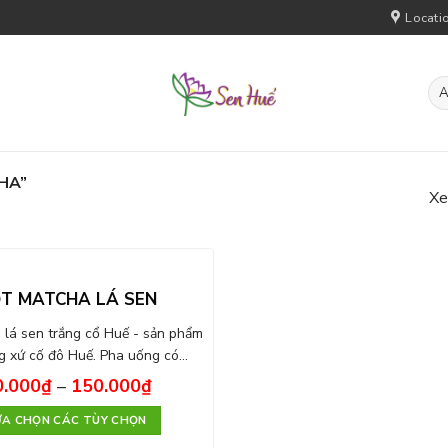
Locati
HA”
Xe
T MATCHA LÁ SEN
à lá sen trắng cổ Huế - sản phẩm
g xứ cố đô Huế. Pha uống có…
0.000
₫
–
150.000
₫
ỰA CHỌN CÁC TÙY CHỌN