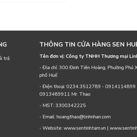
THÔNG TIN CỬA HÀNG SEN HU
NG
Tên đơn vị: Công ty TNHH Thương mại Lin
i trả
- Địa chỉ: 300 Đinh Tiên Hoàng, Phường Phú 
phố Huế
- Điện thoại:
0234.3512789
-
0914114899
0913489911
Mr. Thao
- MST: 3300342225
- Email: hoangthao@linhnhan.com
- Website: www.sentinhtam.vn | www.senti