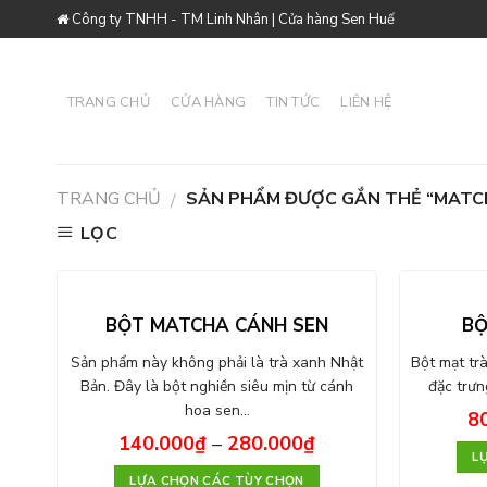
Skip
Công ty TNHH - TM Linh Nhân | Cửa hàng Sen Huế
to
content
TRANG CHỦ
CỬA HÀNG
TIN TỨC
LIÊN HỆ
TRANG CHỦ
SẢN PHẨM ĐƯỢC GẮN THẺ “MATC
/
LỌC
BỘT MATCHA CÁNH SEN
BỘ
Sản phẩm này không phải là trà xanh Nhật
Bột mạt tr
Bản. Đây là bột nghiền siêu mịn từ cánh
đặc trưn
hoa sen…
8
140.000
₫
–
280.000
₫
L
LỰA CHỌN CÁC TÙY CHỌN