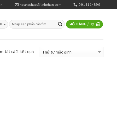
on
hoangthao@linhnhan.com
0914114899
GIỎ HÀNG /
0
₫
m tất cả 2 kết quả