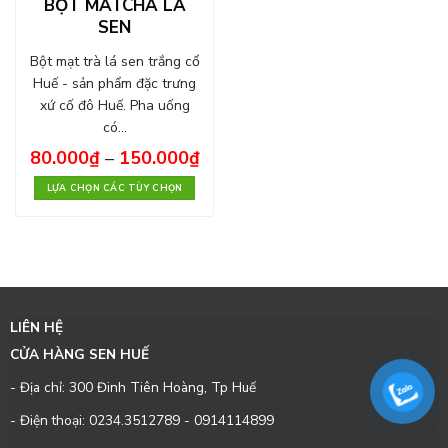
BỘT MATCHA LÁ
SEN
Bột mạt trà lá sen trắng cổ
Huế - sản phẩm đặc trưng
xứ cố đô Huế. Pha uống
có…
80.000
₫
–
150.000
₫
LỰA CHỌN CÁC TÙY CHỌN
LIÊN HỆ
CỬA HÀNG SEN HUẾ
- Địa chỉ: 300 Đinh Tiên Hoàng, Tp Huế
- Điện thoại:
0234.3512789
-
0914114899