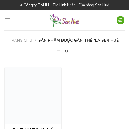
Skip
Công ty TNHH - TM Linh Nhân | Cửa hàng Sen Huế
to
content
TRANG CHỦ
SẢN PHẨM ĐƯỢC GẮN THẺ “LÁ SEN HUẾ”
/
LỌC