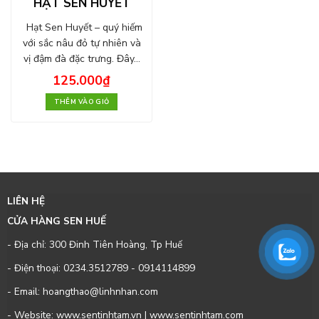
HẠT SEN HUYẾT
Hạt Sen Huyết – quý hiếm
với sắc nâu đỏ tự nhiên và
vị đậm đà đặc trưng. Đây…
125.000
₫
THÊM VÀO GIỎ
LIÊN HỆ
CỬA HÀNG SEN HUẾ
- Địa chỉ: 300 Đinh Tiên Hoàng, Tp Huế
- Điện thoại:
0234.3512789
-
0914114899
- Email: hoangthao@linhnhan.com
- Website: www.sentinhtam.vn | www.sentinhtam.com