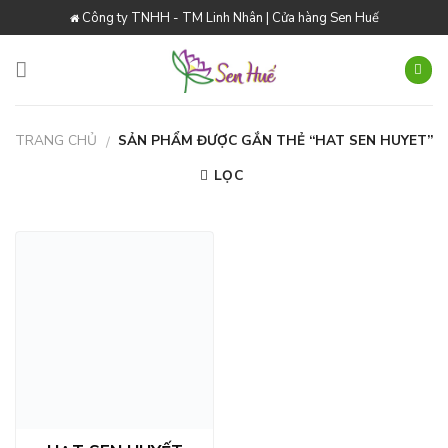
Skip
Công ty TNHH - TM Linh Nhân | Cửa hàng Sen Huế
to
content
TRANG CHỦ
SẢN PHẨM ĐƯỢC GẮN THẺ “HAT SEN HUYET”
/
LỌC